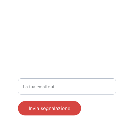
SUPPORTO
segreteria@assoutp.it
+39 371 5890767
INFORMAZIONI
Inserisci la tua email
Invia segnalazione